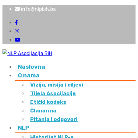
info@nlpbih.ba
Naslovna
O nama
Vizija, misija i ciljevi
Tijela Asocijacije
Etički kodeks
Članarina
Pitanja i odgovori
NLP
Historijat NLP-a