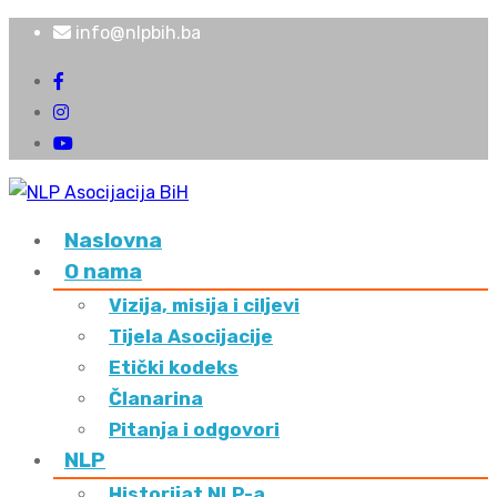
info@nlpbih.ba
Naslovna
O nama
Vizija, misija i ciljevi
Tijela Asocijacije
Etički kodeks
Članarina
Pitanja i odgovori
NLP
Historijat NLP-a