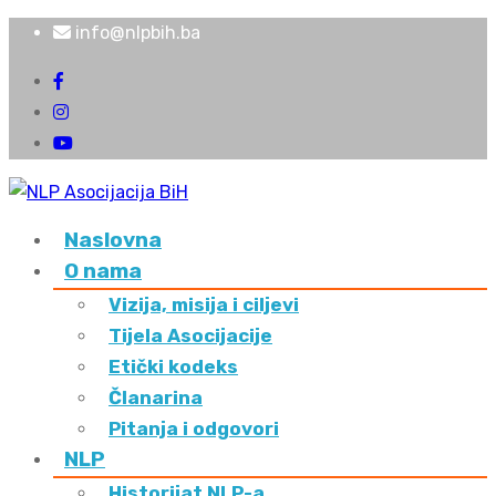
info@nlpbih.ba
Naslovna
O nama
Vizija, misija i ciljevi
Tijela Asocijacije
Etički kodeks
Članarina
Pitanja i odgovori
NLP
Historijat NLP-a