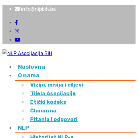
info@nlpbih.ba
Naslovna
O nama
Vizija, misija i ciljevi
Tijela Asocijacije
Etički kodeks
Članarina
Pitanja i odgovori
NLP
Historijat NLP-a