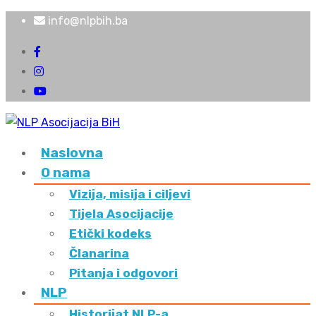
info@nlpbih.ba
Naslovna
O nama
Vizija, misija i ciljevi
Tijela Asocijacije
Etički kodeks
Članarina
Pitanja i odgovori
NLP
Historijat NLP-a