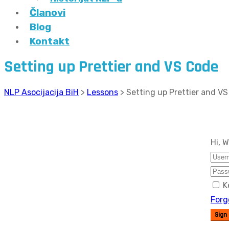
Članovi
Blog
Kontakt
Setting up Prettier and VS Code
NLP Asocijacija BiH
>
Lessons
>
Setting up Prettier and V
Hi, 
K
Forg
Sign 