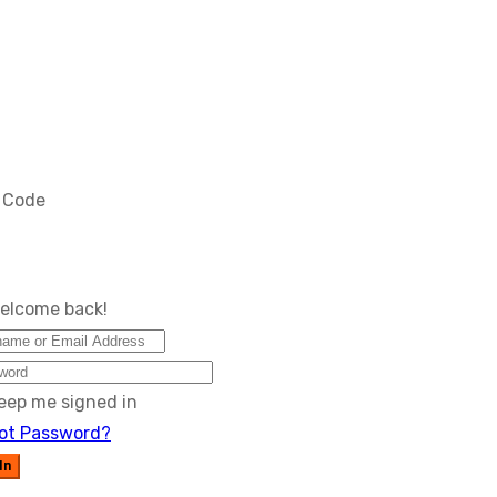
S Code
Welcome back!
eep me signed in
ot Password?
In