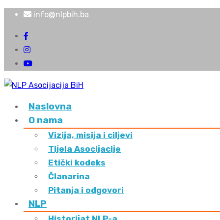
info@nlpbih.ba
Naslovna
O nama
Vizija, misija i ciljevi
Tijela Asocijacije
Etički kodeks
Članarina
Pitanja i odgovori
NLP
Historijat NLP-a