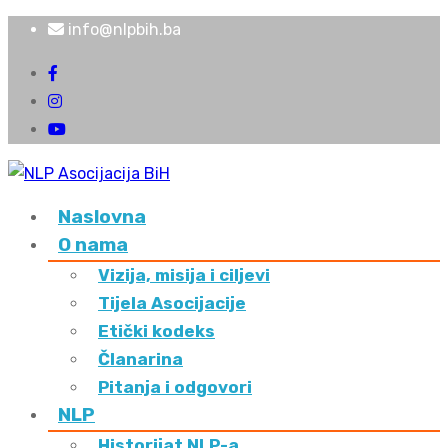
info@nlpbih.ba
Naslovna
O nama
Vizija, misija i ciljevi
Tijela Asocijacije
Etički kodeks
Članarina
Pitanja i odgovori
NLP
Historijat NLP-a