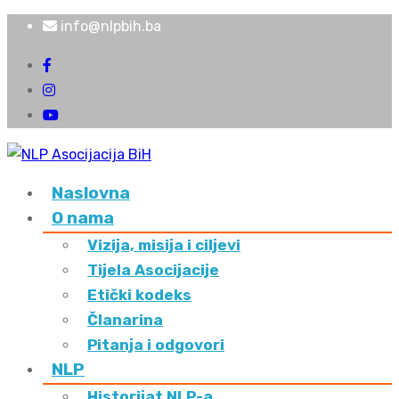
info@nlpbih.ba
Naslovna
O nama
Vizija, misija i ciljevi
Tijela Asocijacije
Etički kodeks
Članarina
Pitanja i odgovori
NLP
Historijat NLP-a