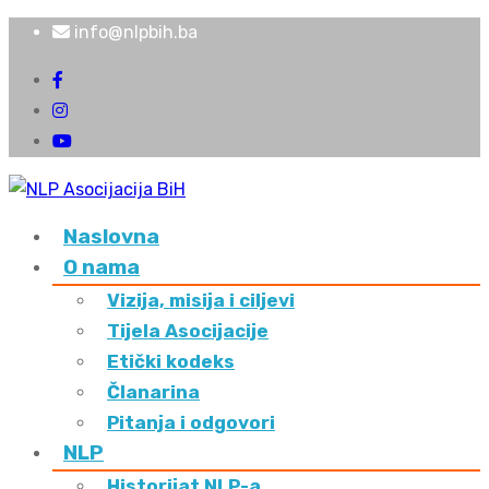
info@nlpbih.ba
Naslovna
O nama
Vizija, misija i ciljevi
Tijela Asocijacije
Etički kodeks
Članarina
Pitanja i odgovori
NLP
Historijat NLP-a