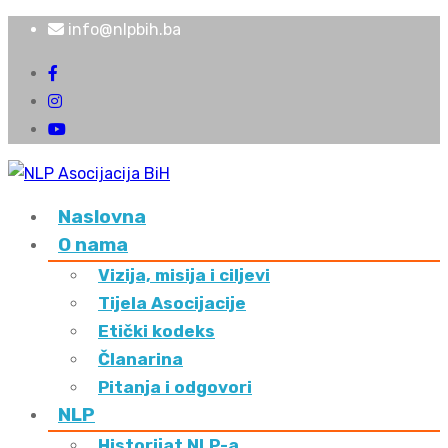
info@nlpbih.ba
Naslovna
O nama
Vizija, misija i ciljevi
Tijela Asocijacije
Etički kodeks
Članarina
Pitanja i odgovori
NLP
Historijat NLP-a