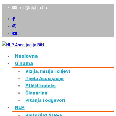
info@nlpbih.ba
Naslovna
O nama
Vizija, misija i ciljevi
Tijela Asocijacije
Etički kodeks
Članarina
Pitanja i odgovori
NLP
Historijat NLP-a