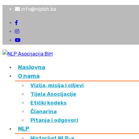
info@nlpbih.ba
Naslovna
O nama
Vizija, misija i ciljevi
Tijela Asocijacije
Etički kodeks
Članarina
Pitanja i odgovori
NLP
Historijat NLP-a