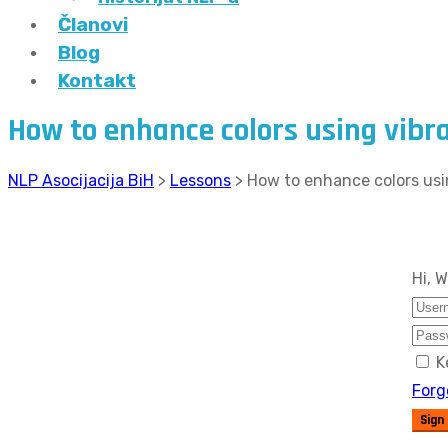
Članovi
Blog
Kontakt
How to enhance colors using vibr
NLP Asocijacija BiH
>
Lessons
>
How to enhance colors usi
Hi, 
K
Forg
Sign 