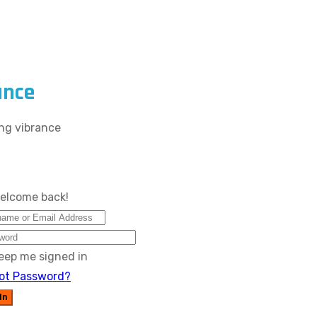
ance
ng vibrance
Welcome back!
eep me signed in
ot Password?
In