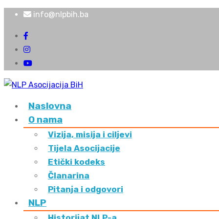
info@nlpbih.ba
Naslovna
O nama
Vizija, misija i ciljevi
Tijela Asocijacije
Etički kodeks
Članarina
Pitanja i odgovori
NLP
Historijat NLP-a