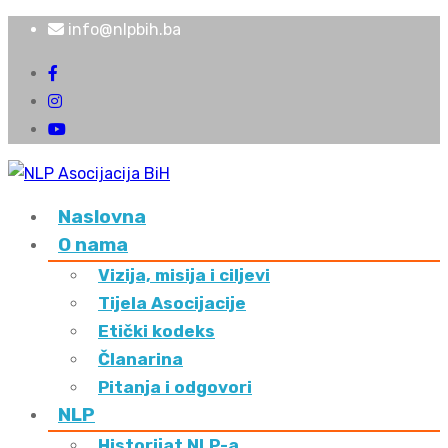
info@nlpbih.ba
Naslovna
O nama
Vizija, misija i ciljevi
Tijela Asocijacije
Etički kodeks
Članarina
Pitanja i odgovori
NLP
Historijat NLP-a