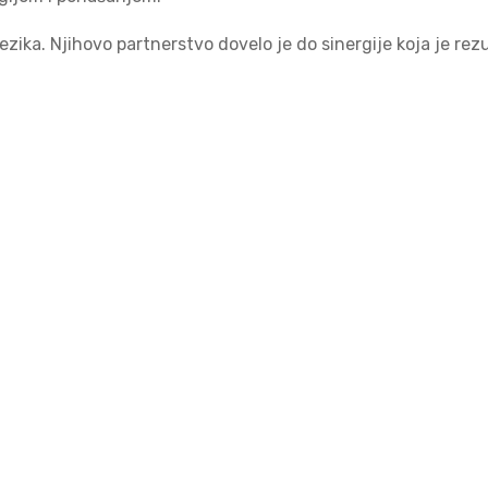
 jezika. Njihovo partnerstvo dovelo je do sinergije koja je re
ješnih terapeuta: Fritza Perlza, osnivača geštalt terapije, V
ma u svom poslu i kako se njihovi pristupi mogu modelirati i re