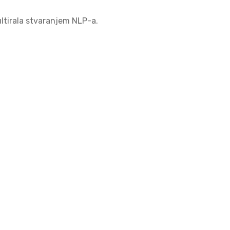
zultirala stvaranjem NLP-a.
irginije Satir, poznate porodične terapeutkinje i Miltona
plicirati.