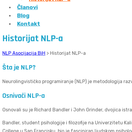
Članovi
Blog
Kontakt
Historijat NLP-a
NLP Asocijacija BiH
>
Historijat NLP-a
Šta je NLP?
Neurolingvističko programiranje (NLP) je metodologija raz
Osnivači NLP-a
Osnovali su je Richard Bandler i John Grinder, dvojica istraž
Bandler, student psihologije i filozofije na Univerzitetu K
College u San Francisku​, bio je fasciniran ljudskom psihol