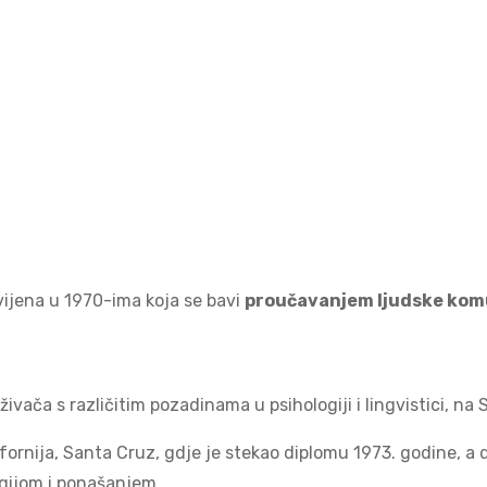
vijena u 1970-ima koja se bavi
proučavanjem ljudske komu
ivača s različitim pozadinama u psihologiji i lingvistici, na 
alifornija, Santa Cruz, gdje je stekao diplomu 1973. godine,
ogijom i ponašanjem.