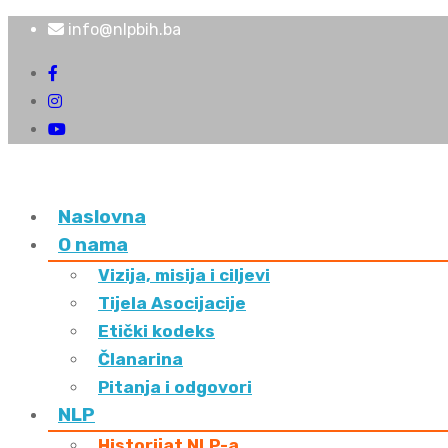
info@nlpbih.ba
Naslovna
O nama
Vizija, misija i ciljevi
Tijela Asocijacije
Etički kodeks
Članarina
Pitanja i odgovori
NLP
Historijat NLP-a