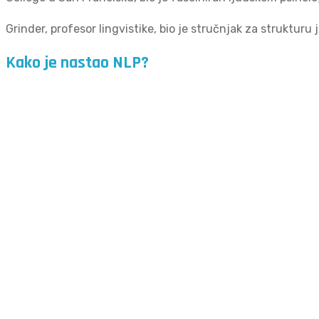
Grinder, profesor lingvistike, bio je stručnjak za strukturu
Kako je nastao NLP?
Bandler i Grinder su započeli proučavanjem rada trojice usp
Ericksona, pionira kliničke hipnoterapije.
Cilj im je bio razumjeti što čini ove terapeute tako efikasni