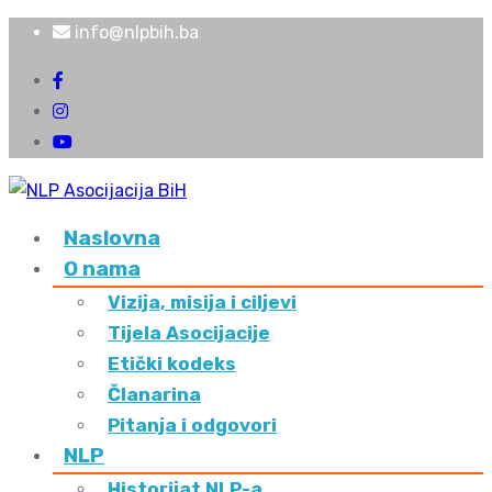
info@nlpbih.ba
Naslovna
O nama
Vizija, misija i ciljevi
Tijela Asocijacije
Etički kodeks
Članarina
Pitanja i odgovori
NLP
Historijat NLP-a