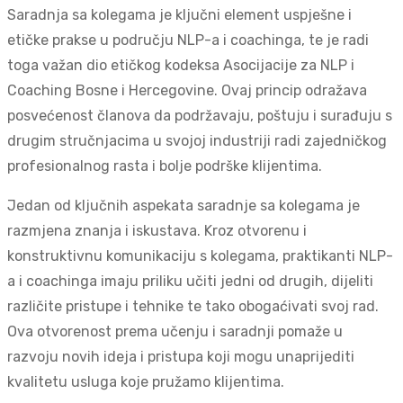
Saradnja sa kolegama je ključni element uspješne i
etičke prakse u području NLP-a i coachinga, te je radi
toga važan dio etičkog kodeksa Asocijacije za NLP i
Coaching Bosne i Hercegovine. Ovaj princip odražava
posvećenost članova da podržavaju, poštuju i surađuju s
drugim stručnjacima u svojoj industriji radi zajedničkog
profesionalnog rasta i bolje podrške klijentima.
Jedan od ključnih aspekata saradnje sa kolegama je
razmjena znanja i iskustava. Kroz otvorenu i
konstruktivnu komunikaciju s kolegama, praktikanti NLP-
a i coachinga imaju priliku učiti jedni od drugih, dijeliti
različite pristupe i tehnike te tako obogaćivati svoj rad.
Ova otvorenost prema učenju i saradnji pomaže u
razvoju novih ideja i pristupa koji mogu unaprijediti
kvalitetu usluga koje pružamo klijentima.