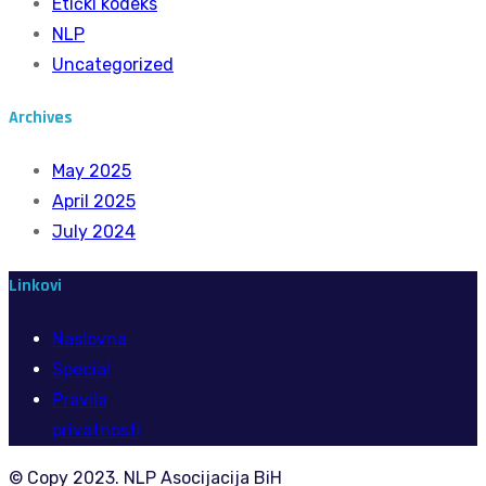
Etički kodeks
NLP
Uncategorized
Archives
May 2025
April 2025
July 2024
Linkovi
Naslovna
Special
Pravila
privatnosti
© Copy 2023. NLP Asocijacija BiH