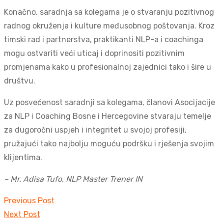
Konačno, saradnja sa kolegama je o stvaranju pozitivnog
radnog okruženja i kulture međusobnog poštovanja. Kroz
timski rad i partnerstva, praktikanti NLP-a i coachinga
mogu ostvariti veći uticaj i doprinositi pozitivnim
promjenama kako u profesionalnoj zajednici tako i šire u
društvu.
Uz posvećenost saradnji sa kolegama, članovi Asocijacije
za NLP i Coaching Bosne i Hercegovine stvaraju temelje
za dugoročni uspjeh i integritet u svojoj profesiji,
pružajući tako najbolju moguću podršku i rješenja svojim
klijentima.
– Mr. Adisa Tufo, NLP Master Trener IN
Post
Previous Post
navigation
Next Post